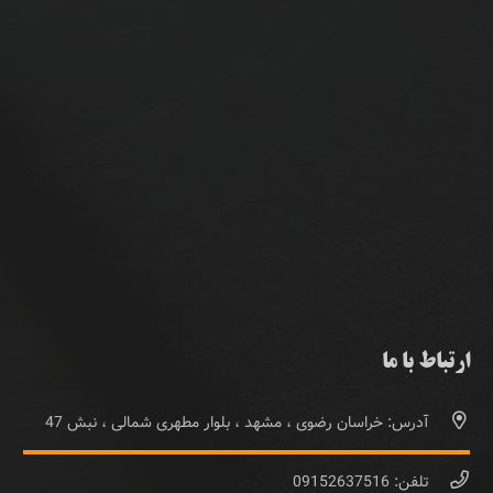
ارتباط با ما
آدرس: خراسان رضوی ، مشهد ، بلوار مطهری شمالی ، نبش 47
تلفن: 09152637516