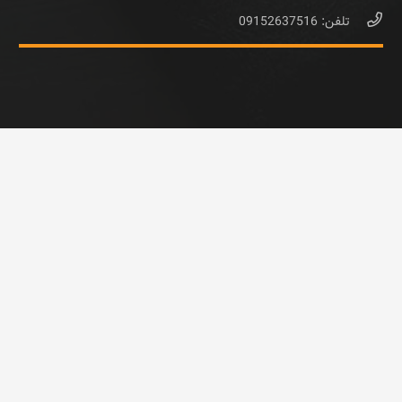
تلفن: 09152637516