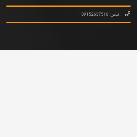
تلفن: 09152637516