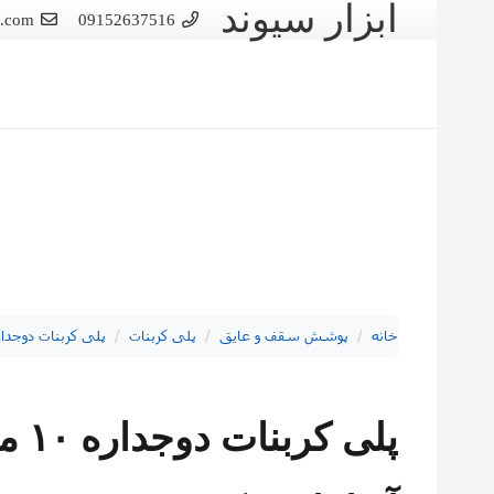
ابزار سیوند
d.com
09152637516
خانه
/
پوشش سقف و عایق
/
پلی کربنات
/
پلی کربنات دوجدار