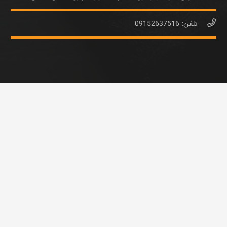
تلفن: 09152637516