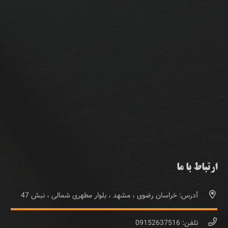
ارتباط با ما
آدرس: خراسان رضوی ، مشهد ، بلوار مطهری شمالی ، نبش 47
تلفن: 09152637516