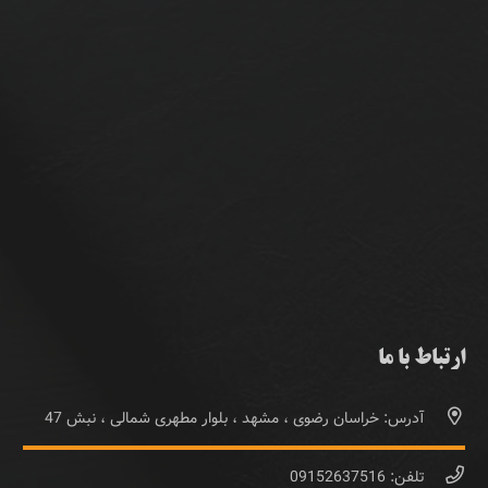
ارتباط با ما
آدرس: خراسان رضوی ، مشهد ، بلوار مطهری شمالی ، نبش 47
تلفن: 09152637516