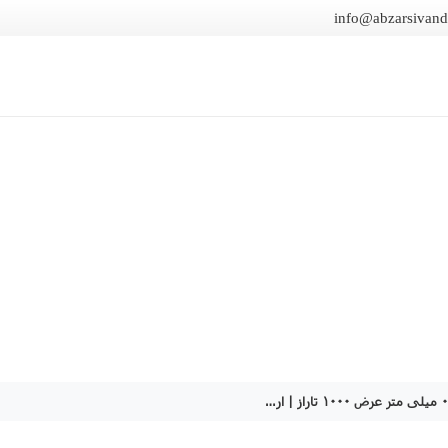
info@abzarsivan
قیمت ورق گالوانیزه ۰.۵ میلی متر عرض ۱۰۰۰ تاراز | ارسال سریع