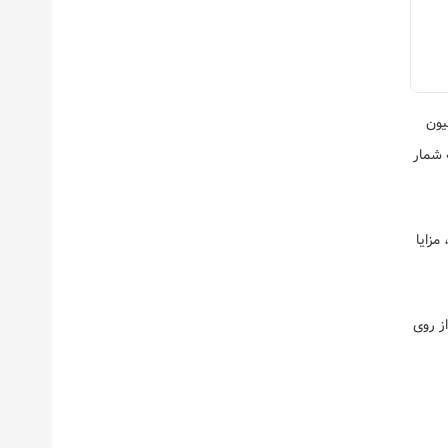
سیون
 شمار
ورق، مزایا
ز روی