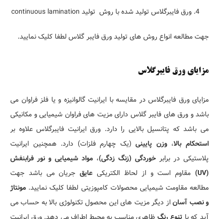
ورق فایبرگلاس تولید شده با روش تولید continuous lamination
جهت مطالعه انواع روش های تولید ورق فایبر گلاس لطفا کلیک نمایید.
مزایای ورق فایبرگلاس
مزایای ورق فایبرگلاس در مقایسه با ایرانیت گالوانیزه و یا فلز فراوان می
باشد و ورق های فایبر گلاس دارای مزیت های فراوان شیمیایی و مکانیکی
می باشد که پتانسیل بالایی را دارد. ورق ایرانیت فایبرگلاس علاوه بر
استحکام بالا
،
وزن پایینی
(یک چهارم فلزات) دارد. همچنین ایرانیت
پلاستیکی در برابر
خوردگی
(
زنگ زدگی
)
،
مواد شیمیایی
و نور فرابنفش
(UV)
مقاوم است و از لحاظ الکتریکی
عایق
جریان می باشد جهت
مطالعه مقاومت شیمیایی محصولات کامپوزیتی لطفا کلیک نمایید.
مونتاژ
و نصب آسان
از دیگر مزیت های این محصول تکنولوژی بالا به حساب می
آید که با
تنوع رنگ
ظاهری مناسب به محیط اطراف می دهد. ورق ایرانیت