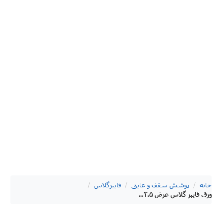
خانه
/
پوشش سقف و عایق
/
فایبرگلاس
/
ورق فایبر گلاس عرض ۲.۵ متری سینوسی ۴۵۰ گرم ایلیا