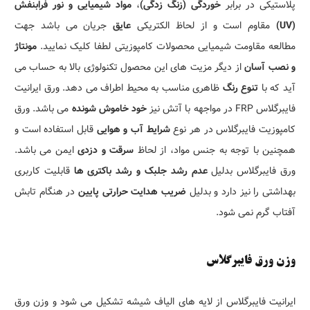
پلاستیکی در برابر
خوردگی
(
زنگ زدگی
)
،
مواد شیمیایی
و نور فرابنفش
(UV)
مقاوم است و از لحاظ الکتریکی
عایق
جریان می باشد جهت
مطالعه مقاومت شیمیایی محصولات کامپوزیتی لطفا کلیک نمایید.
مونتاژ
و نصب آسان
از دیگر مزیت های این محصول تکنولوژی بالا به حساب می
آید که با
تنوع رنگ
ظاهری مناسب به محیط اطراف می دهد. ورق ایرانیت
فایبرگلاس FRP در مواجهه با آتش نیز
خود خاموش شونده
می باشد. ورق
کامپوزیت فایبرگلاس در هر نوع
شرایط آب و هوایی
قابل استفاده است و
همچنین با توجه به جنس مواد، از لحاظ
سرقت و دزدی
ایمن می باشد.
ورق فایبرگلاس بدلیل
عدم رشد جلبک و رشد باکتری ها
قابلیت کاربری
بهداشتی را نیز دارد و بدلیل
ضریب هدایت حرارتی پایین
در هنگام تابش
آفتاب گرم نمی شود.
وزن ورق فایبرگلاس
ایرانیت فایبرگلاس از لایه های الیاف شیشه تشکیل می شود و وزن ورق