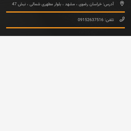
آدرس: خراسان رضوی ، مشهد ، بلوار مطهری شمالی ، نبش 47
تلفن: 09152637516