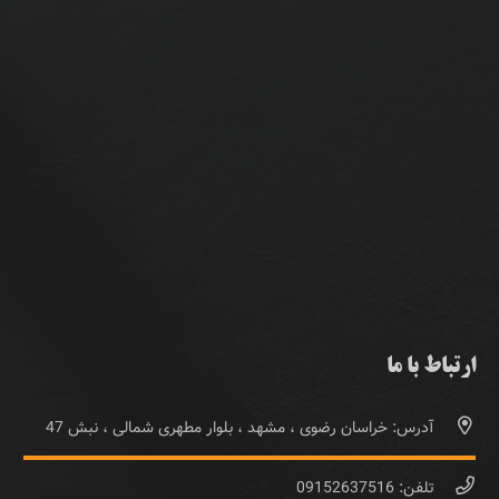
ارتباط با ما
آدرس: خراسان رضوی ، مشهد ، بلوار مطهری شمالی ، نبش 47
تلفن: 09152637516