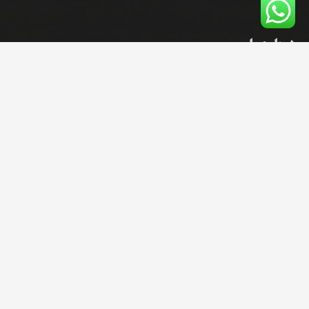
درباره ما
فروشگاه ابزار سیوند؛ مرکز پخش و تامین تخصصی انواع پوشش‌های
سقفی و ورق‌های صنعتی. ما با سال‌ها تجربه در بازار، مجموعه‌ای کامل از
ورق‌های پلی‌کربنات تخت (شفاف و نشکن)، پلی‌کربنات دوجداره، و
ورق‌های فایبرگلاس را در کنار انواع ورق گالوانیزه و گالوانیزه رنگی (طرح
سفال، سینوسی و ذوزنقه) با بهترین قیمت عرضه می‌کنیم. اولویت ما در
ابزار سیوند، ارائه لیست قیمت روز، ضمانت کیفیت کالا و مشاوره تخصصی
برای پروژه‌های ساختمانی و سوله است.